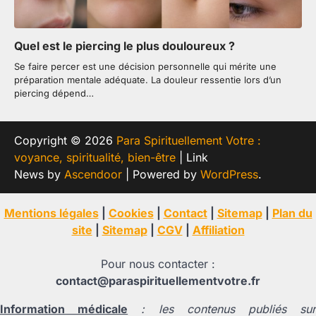
Quel est le piercing le plus douloureux ?
Se faire percer est une décision personnelle qui mérite une
préparation mentale adéquate. La douleur ressentie lors d’un
piercing dépend…
Copyright © 2026
Para Spirituellement Votre :
voyance, spiritualité, bien-être
| Link
News by
Ascendoor
| Powered by
WordPress
.
Mentions légales
|
Cookies
|
Contact
|
Sitemap
|
Plan du
site
|
Sitemap
|
CGV
|
Affiliation
Pour nous contacter :
contact@paraspirituellementvotre.fr
Information médicale
: les contenus publiés su