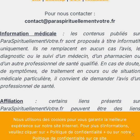
Pour nous contacter :
contact@paraspirituellementvotre.fr
Information médicale
: les contenus publiés su
ParaSpirituellementVotre.fr sont proposés à titre informatif
uniquement. Ils ne remplacent en aucun cas l’avis, le
diagnostic ou le suivi d’un médecin, d’un pharmacien ou
d’un autre professionnel de santé qualifié. En cas de doute,
de symptômes, de traitement en cours ou de situation
médicale particulière, il convient de demander l’avis d’un
professionnel de santé.
Affiliation
: certains liens présents sur
ParaSpirituellementVotre.fr peuvent être des liens
d’affiliation. Cela signifie que nous pouvons percevoir une
Nous utilisons des cookies pour vous garantir la meilleure
commission si un achat est effectué après un clic sur l’un
expérience sur notre site Internet. Pour plus d'informations,
de ces liens, sans coût supplémentaire pour l’utilisateur.
veuillez cliquer sur « Politique de confidentialité » ou sur notre
Cette rémunération contribue au fonctionnement du site et
Politique de confidentialité sur ce site.