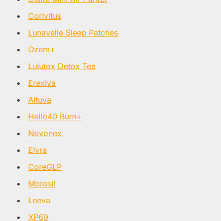
Corivitus
Lunavelle Sleep Patches
Ozem+
Lulutox Detox Tea
Erexiva
Altuva
Hello40 Burn+
Novonex
Elvra
CoreGLP
Morosil
Leeva
XP69