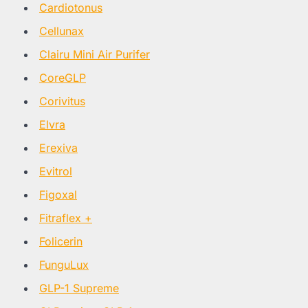
Cardiotonus
Cellunax
Clairu Mini Air Purifer
CoreGLP
Corivitus
Elvra
Erexiva
Evitrol
Figoxal
Fitraflex +
Folicerin
FunguLux
GLP-1 Supreme