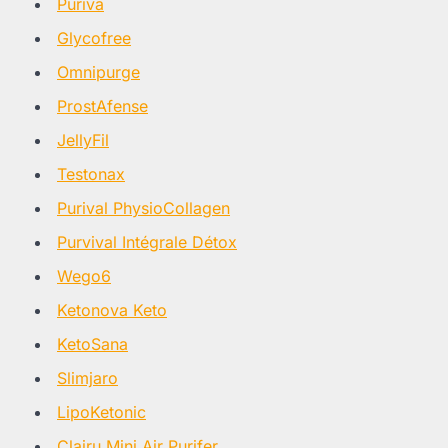
Puriva
Glycofree
Omnipurge
ProstAfense
JellyFil
Testonax
Purival PhysioCollagen
Purvival Intégrale Détox
Wego6
Ketonova Keto
KetoSana
Slimjaro
LipoKetonic
Clairu Mini Air Purifer