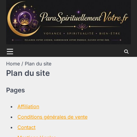
Skip
to
content
Home
Plan du site
Plan du site
Pages
Affiliation
Conditions générales de vente
Contact