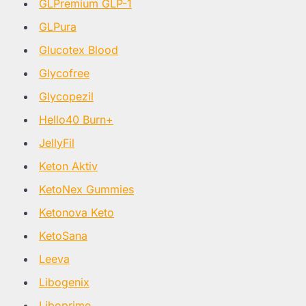
GLPremium GLP-1
GLPura
Glucotex Blood
Glycofree
Glycopezil
Hello40 Burn+
JellyFil
Keton Aktiv
KetoNex Gummies
Ketonova Keto
KetoSana
Leeva
Libogenix
Liboprime