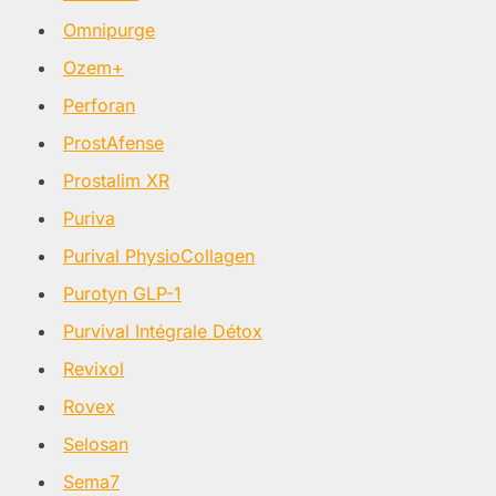
Omnipurge
Ozem+
Perforan
ProstAfense
Prostalim XR
Puriva
Purival PhysioCollagen
Purotyn GLP-1
Purvival Intégrale Détox
Revixol
Rovex
Selosan
Sema7