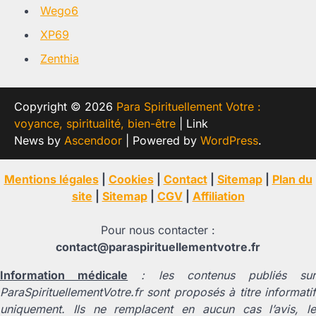
Wego6
XP69
Zenthia
Copyright © 2026
Para Spirituellement Votre :
voyance, spiritualité, bien-être
| Link
News by
Ascendoor
| Powered by
WordPress
.
Mentions légales
|
Cookies
|
Contact
|
Sitemap
|
Plan du
site
|
Sitemap
|
CGV
|
Affiliation
Pour nous contacter :
contact@paraspirituellementvotre.fr
Information médicale
: les contenus publiés su
ParaSpirituellementVotre.fr sont proposés à titre informatif
uniquement. Ils ne remplacent en aucun cas l’avis, le