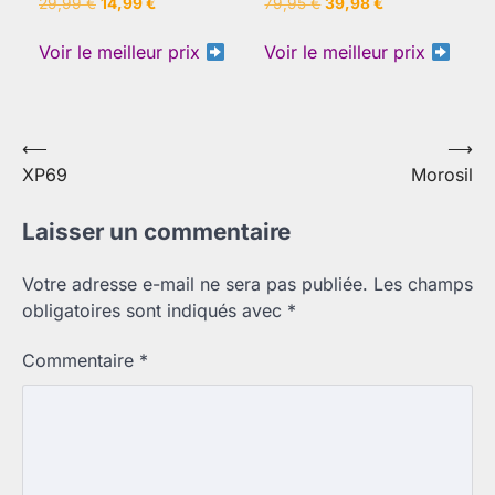
Le
Le
Le
Le
29,99
€
14,99
€
79,95
€
39,98
€
prix
prix
prix
prix
initial
actuel
initial
actuel
Voir le meilleur prix
Voir le meilleur prix
était :
est :
était :
est :
29,99 €.
14,99 €.
79,95 €.
39,98 €.
Navigation
⟵
⟶
XP69
Morosil
de
l’article
Laisser un commentaire
Votre adresse e-mail ne sera pas publiée.
Les champs
obligatoires sont indiqués avec
*
Commentaire
*