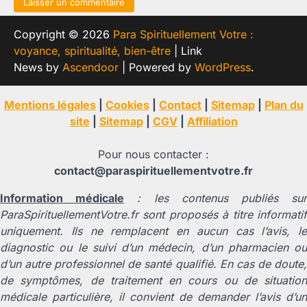
Copyright © 2026
Para Spirituellement Votre :
voyance, spiritualité, bien-être
| Link
News by
Ascendoor
| Powered by
WordPress
.
Mentions légales
|
Cookies
|
Contact
|
Sitemap
|
Plan du
site
|
Sitemap
|
CGV
|
Affiliation
Pour nous contacter :
contact@paraspirituellementvotre.fr
Information médicale
: les contenus publiés su
ParaSpirituellementVotre.fr sont proposés à titre informatif
uniquement. Ils ne remplacent en aucun cas l’avis, le
diagnostic ou le suivi d’un médecin, d’un pharmacien ou
d’un autre professionnel de santé qualifié. En cas de doute,
de symptômes, de traitement en cours ou de situation
médicale particulière, il convient de demander l’avis d’un