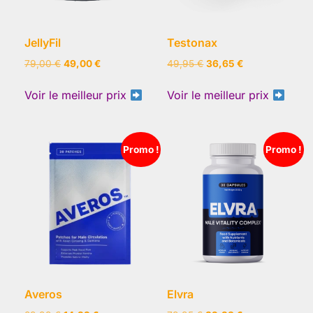
JellyFil
Testonax
Le
Le
Le
Le
79,00
€
49,00
€
49,95
€
36,65
€
prix
prix
prix
prix
initial
actuel
initial
actuel
Voir le meilleur prix
Voir le meilleur prix
était :
est :
était :
est :
79,00 €.
49,00 €.
49,95 €.
36,65 €.
Promo !
Promo !
Averos
Elvra