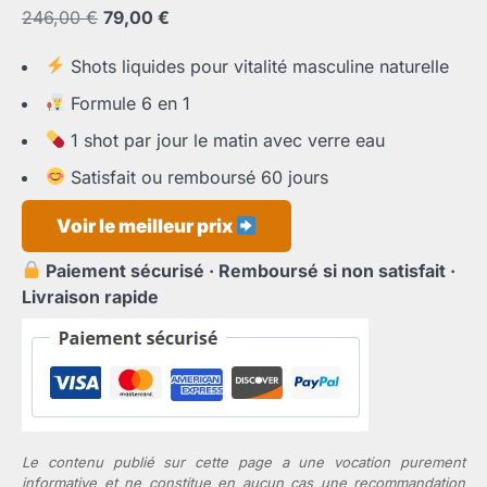
Le
Le
246,00
€
79,00
€
prix
prix
Shots liquides pour vitalité masculine naturelle
initial
actuel
était :
est :
Formule 6 en 1
246,00 €.
79,00 €.
1 shot par jour le matin avec verre eau
Satisfait ou remboursé 60 jours
Voir le meilleur prix
Paiement sécurisé · Remboursé si non satisfait ·
Livraison rapide
Le contenu publié sur cette page a une vocation purement
informative et ne constitue en aucun cas une recommandation