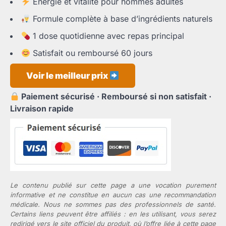
Énergie et vitalité pour hommes adultes
initial
actuel
était :
est :
Formule complète à base d’ingrédients naturels
54,90 €.
36,65 €.
1 dose quotidienne avec repas principal
Satisfait ou remboursé 60 jours
Voir le meilleur prix
Paiement sécurisé · Remboursé si non satisfait ·
Livraison rapide
Le contenu publié sur cette page a une vocation purement
informative et ne constitue en aucun cas une recommandation
médicale. Nous ne sommes pas des professionnels de santé.
Certains liens peuvent être affiliés : en les utilisant, vous serez
redirigé vers le site officiel du produit, où l’offre liée à cette page