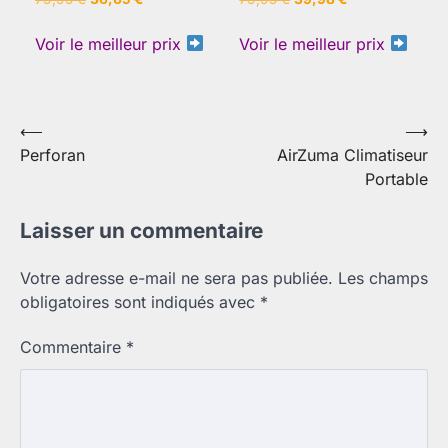
prix
prix
prix
prix
initial
actuel
initial
actuel
Voir le meilleur prix
Voir le meilleur prix
était :
est :
était :
est :
79,95 €.
36,65 €.
79,95 €.
39,98 €.
Navigation
⟵
⟶
Perforan
AirZuma Climatiseur
de
Portable
l’article
Laisser un commentaire
Votre adresse e-mail ne sera pas publiée.
Les champs
obligatoires sont indiqués avec
*
Commentaire
*