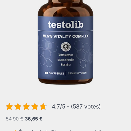
4.7/5 - (587 votes)
Le
Le
54,90
€
36,65
€
prix
prix