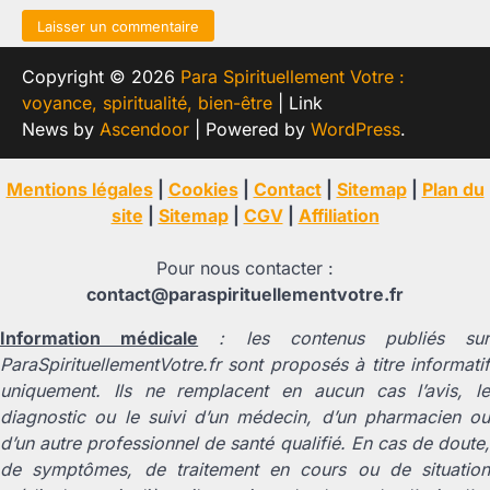
Copyright © 2026
Para Spirituellement Votre :
voyance, spiritualité, bien-être
| Link
News by
Ascendoor
| Powered by
WordPress
.
Mentions légales
|
Cookies
|
Contact
|
Sitemap
|
Plan du
site
|
Sitemap
|
CGV
|
Affiliation
Pour nous contacter :
contact@paraspirituellementvotre.fr
Information médicale
: les contenus publiés su
ParaSpirituellementVotre.fr sont proposés à titre informatif
uniquement. Ils ne remplacent en aucun cas l’avis, le
diagnostic ou le suivi d’un médecin, d’un pharmacien ou
d’un autre professionnel de santé qualifié. En cas de doute,
de symptômes, de traitement en cours ou de situation