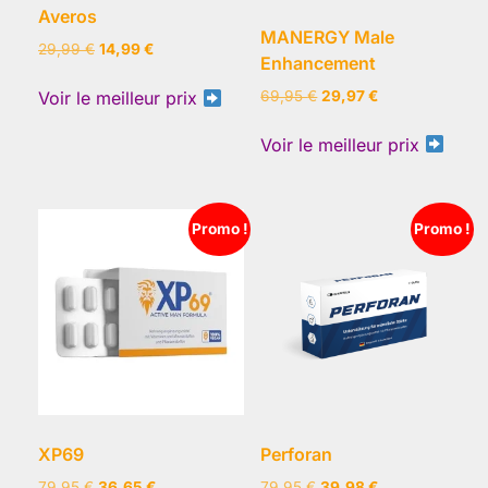
Averos
MANERGY Male
Le
Le
29,99
€
14,99
€
Enhancement
prix
prix
initial
actuel
Le
Le
69,95
€
29,97
€
Voir le meilleur prix
était :
est :
prix
prix
29,99 €.
14,99 €.
initial
actuel
Voir le meilleur prix
était :
est :
69,95 €.
29,97 €.
Promo !
Promo !
XP69
Perforan
Le
Le
Le
Le
79,95
€
36,65
€
79,95
€
39,98
€