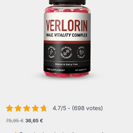
4.7/5 - (698 votes)
Le
Le
79,95
€
36,65
€
prix
prix