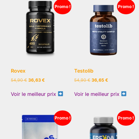
Promo !
Promo !
Rovex
Testolib
Le
Le
Le
Le
54,90
€
36,63
€
54,90
€
36,65
€
prix
prix
prix
prix
initial
actuel
initial
actuel
Voir le meilleur prix
Voir le meilleur prix
était :
est :
était :
est :
54,90 €.
36,63 €.
54,90 €.
36,65 €.
Promo !
Promo !