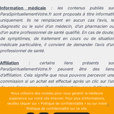
Information médicale
: les contenus publiés su
ParaSpirituellementVotre.fr sont proposés à titre informatif
uniquement. Ils ne remplacent en aucun cas l’avis, le
diagnostic ou le suivi d’un médecin, d’un pharmacien ou
d’un autre professionnel de santé qualifié. En cas de doute,
de symptômes, de traitement en cours ou de situation
médicale particulière, il convient de demander l’avis d’un
professionnel de santé.
Affiliation
: certains liens présents sur
ParaSpirituellementVotre.fr peuvent être des liens
d’affiliation. Cela signifie que nous pouvons percevoir une
commission si un achat est effectué après un clic sur l’un
de ces liens, sans coût supplémentaire pour l’utilisateur.
Cette rémunération contribue au fonctionnement du site et
Nous utilisons des cookies pour vous garantir la meilleure
expérience sur notre site Internet. Pour plus d'informations,
à la production de nouveaux contenus.
veuillez cliquer sur « Politique de confidentialité » ou sur notre
Politique de confidentialité sur ce site.