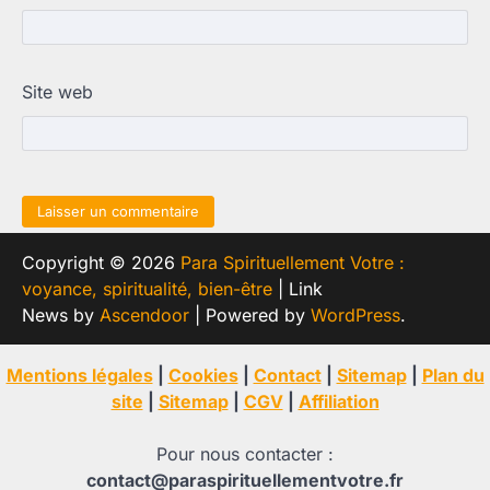
Site web
Copyright © 2026
Para Spirituellement Votre :
voyance, spiritualité, bien-être
| Link
News by
Ascendoor
| Powered by
WordPress
.
Mentions légales
|
Cookies
|
Contact
|
Sitemap
|
Plan du
site
|
Sitemap
|
CGV
|
Affiliation
Pour nous contacter :
contact@paraspirituellementvotre.fr