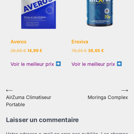
Averos
Erexiva
Le
Le
Le
Le
29,99
€
14,99
€
79,95
€
36,65
€
prix
prix
prix
prix
initial
actuel
initial
actuel
Voir le meilleur prix
Voir le meilleur prix
était :
est :
était :
est :
29,99 €.
14,99 €.
79,95 €.
36,65 €.
Navigation
⟵
⟶
AirZuma Climatiseur
Moringa Complex
de
Portable
l’article
Laisser un commentaire
Votre adresse e-mail ne sera pas publiée.
Les champs