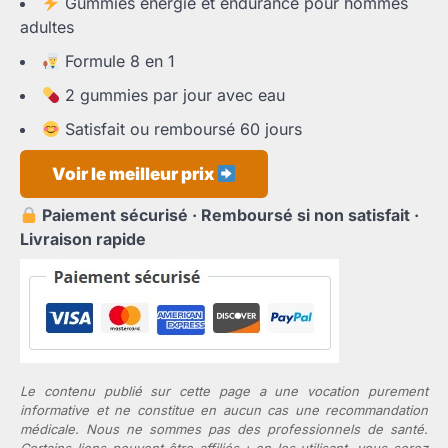
Gummies énergie et endurance pour hommes
initial
actuel
adultes
était :
est :
79,95 €.
36,65 €.
Formule 8 en 1
2 gummies par jour avec eau
Satisfait ou remboursé 60 jours
Voir le meilleur prix
Paiement sécurisé · Remboursé si non satisfait ·
Livraison rapide
Le contenu publié sur cette page a une vocation purement
informative et ne constitue en aucun cas une recommandation
médicale. Nous ne sommes pas des professionnels de santé.