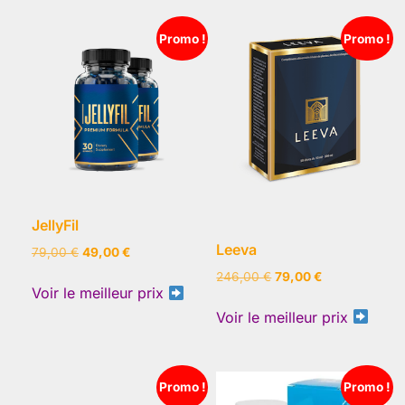
Promo !
Promo !
JellyFil
Leeva
Le
Le
79,00
€
49,00
€
prix
prix
Le
Le
246,00
€
79,00
€
initial
actuel
Voir le meilleur prix
prix
prix
était :
est :
initial
actuel
Voir le meilleur prix
79,00 €.
49,00 €.
était :
est :
246,00 €.
79,00 €.
Promo !
Promo !