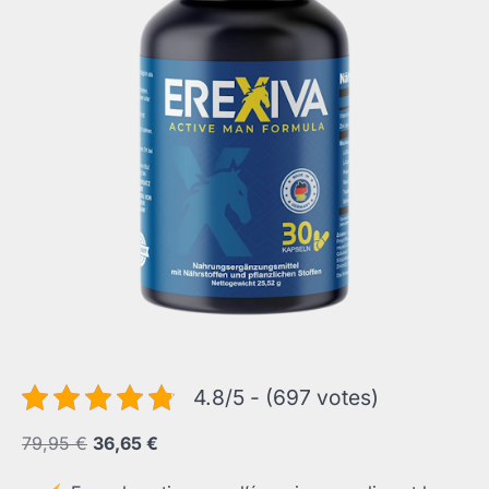
4.8/5 - (697 votes)
Le
Le
79,95
€
36,65
€
prix
prix