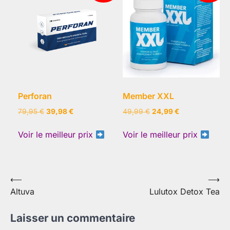
Perforan
Member XXL
Le
Le
Le
Le
79,95
€
39,98
€
49,99
€
24,99
€
prix
prix
prix
prix
initial
actuel
initial
actuel
Voir le meilleur prix
Voir le meilleur prix
était :
est :
était :
est :
79,95 €.
39,98 €.
49,99 €.
24,99 €.
Navigation
⟵
⟶
Altuva
Lulutox Detox Tea
de
l’article
Laisser un commentaire