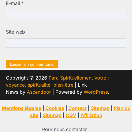
E-mail
*
Site web
Copyright © 2026
Para Spirituellement Votre :
voyance, spiritualité, bien-être
| Link
News by
Ascendoor
| Powered by
WordPress
.
Mentions légales
|
Cookies
|
Contact
|
Sitemap
|
Plan du
site
|
Sitemap
|
CGV
|
Affiliation
Pour nous contacter :