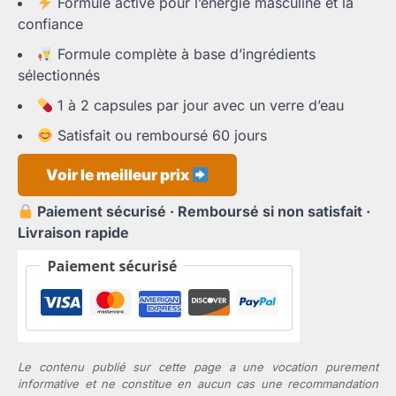
Formule active pour l’énergie masculine et la
initial
actuel
confiance
était :
est :
79,95 €.
36,65 €.
Formule complète à base d’ingrédients
sélectionnés
1 à 2 capsules par jour avec un verre d’eau
Satisfait ou remboursé 60 jours
Voir le meilleur prix
Paiement sécurisé · Remboursé si non satisfait ·
Livraison rapide
Le contenu publié sur cette page a une vocation purement
informative et ne constitue en aucun cas une recommandation