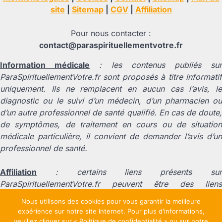
site
|
Sitemap
|
CGV
|
Affiliation
Pour nous contacter :
contact@paraspirituellementvotre.fr
Information médicale
: les contenus publiés su
ParaSpirituellementVotre.fr sont proposés à titre informatif
uniquement. Ils ne remplacent en aucun cas l’avis, le
diagnostic ou le suivi d’un médecin, d’un pharmacien ou
d’un autre professionnel de santé qualifié. En cas de doute,
de symptômes, de traitement en cours ou de situation
médicale particulière, il convient de demander l’avis d’un
professionnel de santé.
Affiliation
: certains liens présents sur
ParaSpirituellementVotre.fr peuvent être des liens
d’affiliation. Cela signifie que nous pouvons percevoir une
Nous utilisons des cookies pour vous garantir la meilleure
commission si un achat est effectué après un clic sur l’un
expérience sur notre site Internet. Pour plus d'informations,
de ces liens, sans coût supplémentaire pour l’utilisateur.
veuillez cliquer sur « Politique de confidentialité » ou sur notre