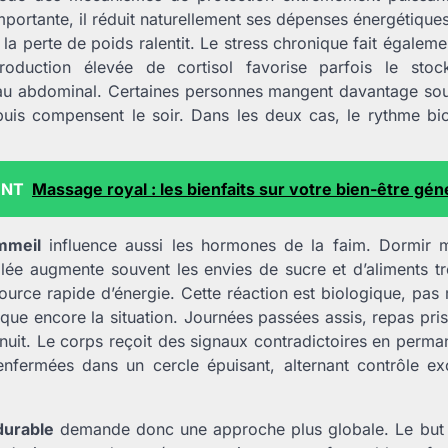
mportante, il réduit naturellement ses dépenses énergétiques.
la perte de poids ralentit. Le stress chronique fait égaleme
roduction élevée de cortisol favorise parfois le stoc
u abdominal. Certaines personnes mangent davantage sous
uis compensent le soir. Dans les deux cas, le rythme bio
ENT
Massage royal : les bienfaits sur votre bien-être gén
mmeil
influence aussi les hormones de la faim. Dormir 
ffilée augmente souvent les envies de sucre et d’aliments t
ource rapide d’énergie. Cette réaction est biologique, pa
ue encore la situation. Journées passées assis, repas pri
 nuit. Le corps reçoit des signaux contradictoires en per
enfermées dans un cercle épuisant, alternant contrôle ex
durable
demande donc une approche plus globale. Le but 