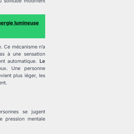
u solitude modifient
nergie lumineuse
le. Ce mécanisme n’a
ras à une sensation
ent automatique.
Le
eux. Une personne
ent plus léger, les
ent.
rsonnes se jugent
e pression mentale