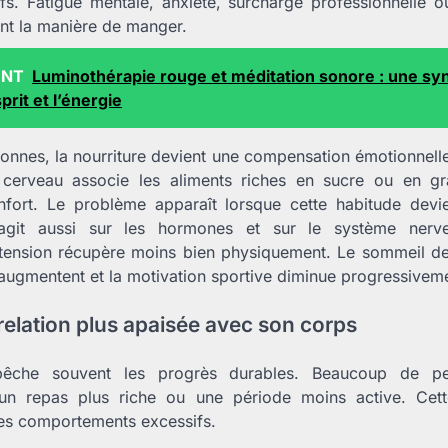
ifs. Fatigue mentale, anxiété, surcharge professionnelle o
nt la manière de manger.
ENT
Luminothérapie rouge et méditation sonore : une sy
prit et l’énergie
onnes, la nourriture devient une compensation émotionnel
 cerveau associe les aliments riches en sucre ou en g
fort. Le problème apparaît lorsque cette habitude devi
git aussi sur les hormones et sur le système nerv
ension récupère moins bien physiquement. Le sommeil devi
 augmentent et la motivation sportive diminue progressivem
relation plus apaisée avec son corps
mpêche souvent les progrès durables. Beaucoup de pe
un repas plus riche ou une période moins active. Cett
 les comportements excessifs.