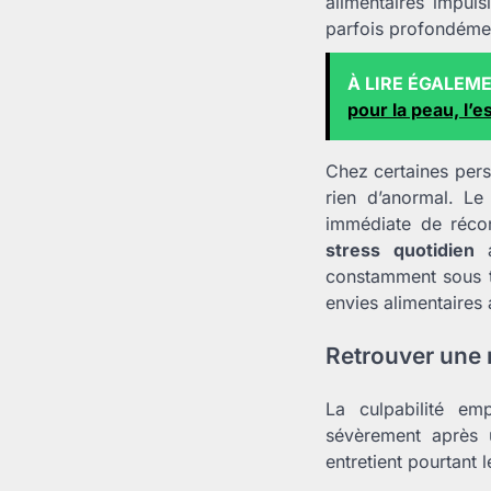
alimentaires impuls
parfois profondéme
À LIRE ÉGALEM
pour la peau, l’es
Chez certaines pers
rien d’anormal. Le
immédiate de récon
stress quotidien
a
constamment sous t
envies alimentaires
Retrouver une 
La culpabilité e
sévèrement après 
entretient pourtant