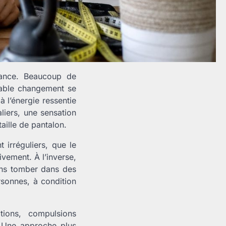
lance. Beaucoup de
table changement se
à l’énergie ressentie
liers, une sensation
aille de pantalon.
irréguliers, que le
ivement. À l’inverse,
ans tomber dans des
rsonnes, à condition
ations, compulsions
. Une approche plus