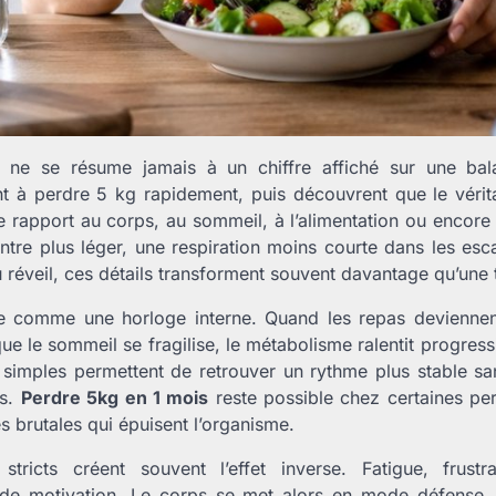
ne se résume jamais à un chiffre affiché sur une ba
t à perdre 5 kg rapidement, puis découvrent que le véri
le rapport au corps, au sommeil, à l’alimentation ou encore 
ntre plus léger, une respiration moins courte dans les esca
 réveil, ces détails transforment souvent davantage qu’une t
e comme une horloge interne. Quand les repas deviennent 
 que le sommeil se fragilise, le métabolisme ralentit progress
s simples permettent de retrouver un rythme plus stable s
es.
Perdre 5kg en 1 mois
reste possible chez certaines pe
s brutales qui épuisent l’organisme.
tricts créent souvent l’effet inverse. Fatigue, frustr
e de motivation. Le corps se met alors en mode défense