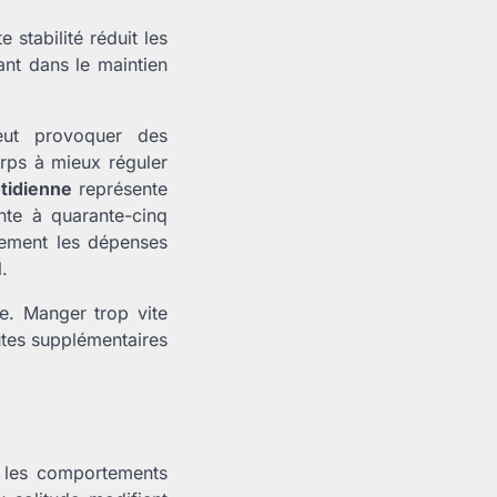
e stabilité réduit les
ant dans le maintien
peut provoquer des
orps à mieux réguler
tidienne
représente
ente à quarante-cinq
vement les dépenses
.
e. Manger trop vite
utes supplémentaires
t les comportements