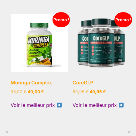
était :
est :
était :
est :
39,90 €.
29,90 €.
29,99 €.
14,99 €.
Promo !
Promo !
Moringa Complex
CoreGLP
Le
Le
Le
Le
98,00
€
49,00
€
69,95
€
49,95
€
prix
prix
prix
prix
initial
actuel
initial
actuel
Voir le meilleur prix
Voir le meilleur prix
était :
est :
était :
est :
98,00 €.
49,00 €.
69,95 €.
49,95 €.
Navigation
⟵
⟶