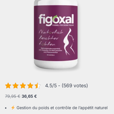
4.5/5 - (569 votes)
Le
Le
79,95
€
36,65
€
prix
prix
Gestion du poids et contrôle de l’appétit naturel
initial
actuel