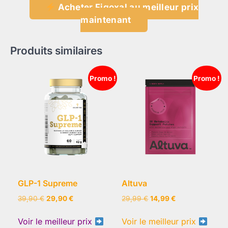
Acheter Figoxal au meilleur prix
maintenant
Produits similaires
Promo !
Promo !
GLP-1 Supreme
Altuva
Le
Le
Le
Le
39,90
€
29,90
€
29,99
€
14,99
€
prix
prix
prix
prix
initial
actuel
initial
actuel
Voir le meilleur prix
Voir le meilleur prix