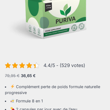
4.4/5 - (529 votes)
Le
Le
79,95
€
36,65
€
prix
prix
Complément perte de poids formule naturelle
initial
actuel
progressive
était :
est :
79,95 €.
36,65 €.
Formule 8 en 1
2 capsules par jour avec de l’eau