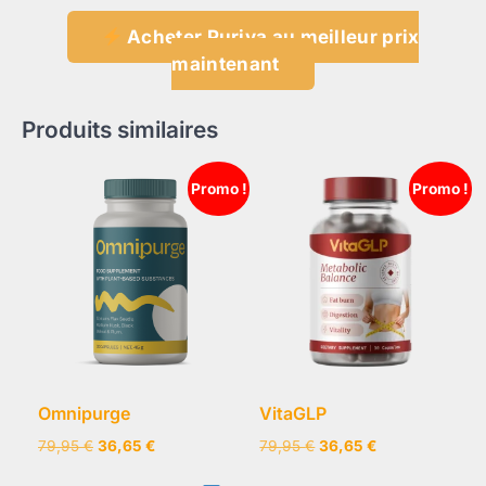
Acheter Puriva au meilleur prix
maintenant
Produits similaires
Promo !
Promo !
Omnipurge
VitaGLP
Le
Le
Le
Le
79,95
€
36,65
€
79,95
€
36,65
€
prix
prix
prix
prix