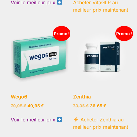
initial
actuel
initial
actuel
Voir le meilleur prix
Acheter VitaGLP au
était :
est :
était :
est :
meilleur prix maintenant
79,95 €.
36,65 €.
79,95 €.
36,65 €.
Promo !
Promo !
Wego6
Zenthia
Le
Le
Le
Le
79,95
€
49,95
€
79,95
€
36,65
€
prix
prix
prix
prix
initial
actuel
initial
actuel
Voir le meilleur prix
Acheter Zenthia au
était :
est :
était :
est :
meilleur prix maintenant
79,95 €.
49,95 €.
79,95 €.
36,65 €.