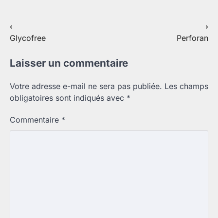
Navigation
⟵
⟶
Glycofree
Perforan
de
l’article
Laisser un commentaire
Votre adresse e-mail ne sera pas publiée.
Les champs
obligatoires sont indiqués avec
*
Commentaire
*