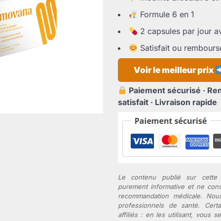
était :
est :
Formule 6 en 1
79,95 €.
36,65 €.
2 capsules par jour a
Satisfait ou rembours
Voir le meilleur prix
Paiement sécurisé · Re
satisfait · Livraison rapide
Le contenu publié sur cette
purement informative et ne con
recommandation médicale. No
professionnels de santé. Certa
affiliés : en les utilisant, vous s