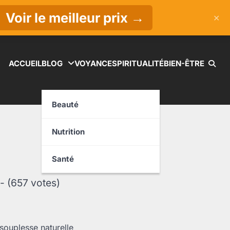
Voir le meilleur prix →
✕
ACCUEIL
BLOG
VOYANCE
SPIRITUALITÉ
BIEN-ÊTRE
Beauté
Nutrition
Santé
 - (657 votes)
 souplesse naturelle