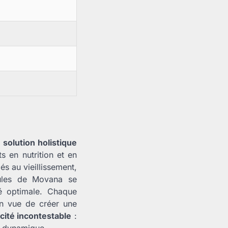
e
solution holistique
s en nutrition et en
és au vieillissement,
psules de Movana se
té optimale. Chaque
 en vue de créer une
icité incontestable
:
t dynamique.