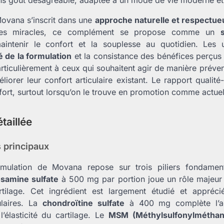
ovana s’inscrit dans une
approche naturelle et respectue
ses miracles, ce complément se propose comme un
ntenir le confort et la souplesse au quotidien. Les uti
é de la formulation
et la consistance des bénéfices perçus 
ticulièrement à ceux qui souhaitent agir de manière prévent
liorer leur confort articulaire existant. Le rapport qualit
fort, surtout lorsqu’on le trouve en promotion comme actue
taillée
s principaux
mulation de Movana repose sur trois piliers fondamen
samine sulfate
à 500 mg par portion joue un rôle majeur 
rtilage. Cet ingrédient est largement étudié et appré
ulaires. La
chondroïtine sulfate
à 400 mg complète l’ac
l’élasticité du cartilage. Le
MSM (Méthylsulfonylméthan