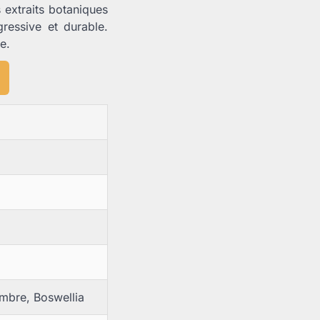
 extraits botaniques
gressive et durable.
e.
mbre, Boswellia