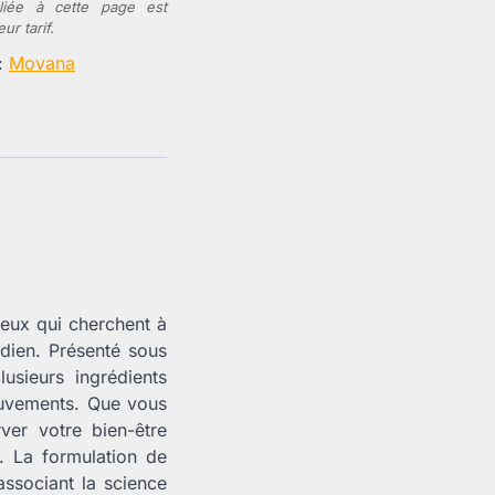
e liée à cette page est
r tarif.
 :
Movana
eux qui cherchent à
idien. Présenté sous
usieurs ingrédients
mouvements. Que vous
ver votre bien-être
. La formulation de
associant la science