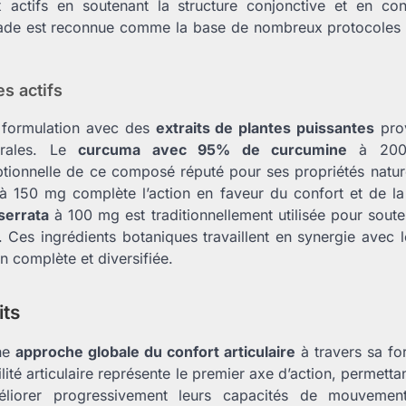
 actifs en soutenant la structure conjonctive et en con
triade est reconnue comme la base de nombreux protocoles n
es actifs
 formulation avec des
extraits de plantes puissantes
prov
trales. Le
curcuma avec 95% de curcumine
à 200 
tionnelle de ce composé réputé pour ses propriétés natur
 150 mg complète l’action en faveur du confort et de la m
serrata
à 100 mg est traditionnellement utilisée pour soutenir
e. Ces ingrédients botaniques travaillent en synergie avec le
on complète et diversifiée.
its
ne
approche globale du confort articulaire
à travers sa for
lité articulaire représente le premier axe d’action, permettan
éliorer progressivement leurs capacités de mouvemen