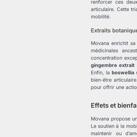
renforcer ces deux
articulaire. Cette 
mobilité.
Extraits botaniqu
Movana enrichit sa
médicinales ances
concentration excep
gingembre extrait
à
Enfin, la
boswellia 
bien-être articulair
pour offrir une acti
Effets et bienfa
Movana propose u
Le soutien à la mobi
maintenir ou d’am