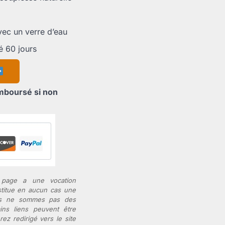
vec un verre d’eau
é 60 jours
mboursé si non
 page a une vocation
stitue en aucun cas une
us ne sommes pas des
ins liens peuvent être
erez redirigé vers le site