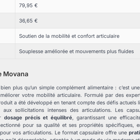
79,95 €
36,65 €
Soutien de la mobilité et confort articulaire
Souplesse améliorée et mouvements plus fluides
de Movana
bien plus qu’un simple complément alimentaire : c’est un
méliorer votre mobilité articulaire. Formulé par des expert
oduit a été développé en tenant compte des défis actuels li
t aux sollicitations intenses des articulations. Les ca
ur
dosage précis et équilibré
, garantissant une efficaci
lectionné pour sa qualité et ses propriétés spécifiques,
pour vos articulations. Le format capsulaire offre une
prat
ans goût désagréable, adaptée à un mode de vie moderne e