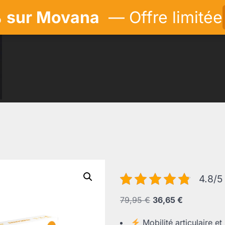
 sur Movana
— Offre limitée
4.8/5
Le
Le
79,95
€
36,65
€
prix
prix
Mobilité articulaire et
initial
actuel