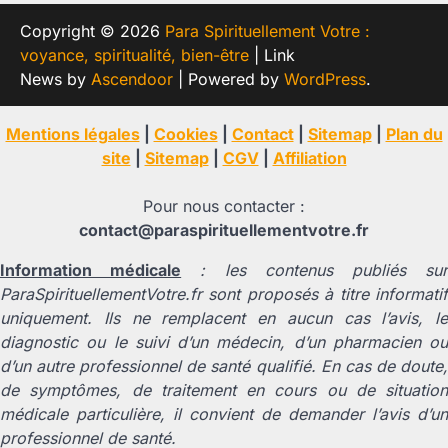
Copyright © 2026
Para Spirituellement Votre :
voyance, spiritualité, bien-être
| Link
News by
Ascendoor
| Powered by
WordPress
.
Mentions légales
|
Cookies
|
Contact
|
Sitemap
|
Plan du
site
|
Sitemap
|
CGV
|
Affiliation
Pour nous contacter :
contact@paraspirituellementvotre.fr
Information médicale
: les contenus publiés su
ParaSpirituellementVotre.fr sont proposés à titre informatif
uniquement. Ils ne remplacent en aucun cas l’avis, le
diagnostic ou le suivi d’un médecin, d’un pharmacien ou
d’un autre professionnel de santé qualifié. En cas de doute,
de symptômes, de traitement en cours ou de situation
médicale particulière, il convient de demander l’avis d’un
professionnel de santé.