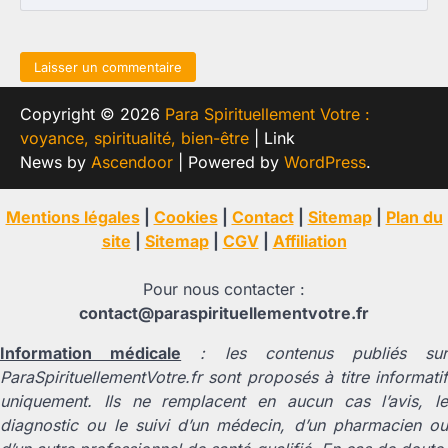
Copyright © 2026
Para Spirituellement Votre :
voyance, spiritualité, bien-être
| Link
News by
Ascendoor
| Powered by
WordPress
.
Mentions légales
|
Cookies
|
Contact
|
Sitemap
|
Plan du
site
|
Sitemap
|
CGV
|
Affiliation
Pour nous contacter :
contact@paraspirituellementvotre.fr
Information médicale
: les contenus publiés su
ParaSpirituellementVotre.fr sont proposés à titre informatif
uniquement. Ils ne remplacent en aucun cas l’avis, le
diagnostic ou le suivi d’un médecin, d’un pharmacien ou