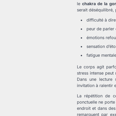
le
chakra de la go
serait déséquilibré,
difficulté à dir
peur de parler 
émotions refou
sensation d’ét
fatigue mentale
Le corps agit parf
stress intense peut
Dans une lecture s
invitation à ralentir
La répétition de 
ponctuelle ne porte
endroit et dans des
remarquent par exe