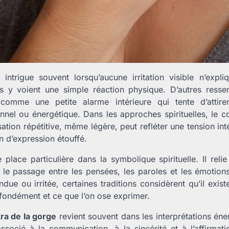
intrigue souvent lorsqu’aucune irritation visible n’expli
s y voient une simple réaction physique. D’autres ressen
omme une petite alarme intérieure qui tente d’attirer
nnel ou énergétique. Dans les approches spirituelles, le c
ation répétitive, même légère, peut refléter une tension int
n d’expression étouffé.
lace particulière dans la symbolique spirituelle. Il relie
e le passage entre les pensées, les paroles et les émotio
ndue ou irritée, certaines traditions considèrent qu’il exist
ofondément et ce que l’on ose exprimer.
ra de la gorge
revient souvent dans les interprétations éne
ssocié à la communication, à la sincérité et à l’affirmat