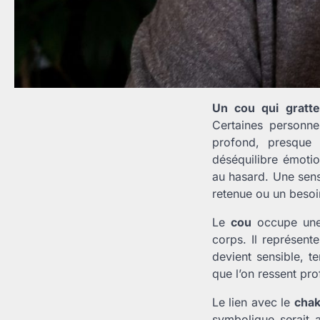
Un cou qui gratte
Certaines personne
profond, presque c
déséquilibre émotio
au hasard. Une sens
retenue ou un besoi
Le
cou
occupe une p
corps. Il représent
devient sensible, te
que l’on ressent pr
Le lien avec le
chak
symbolique serait a