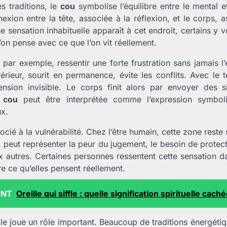
 traditions, le
cou
symbolise l’équilibre entre le mental e
exion entre la tête, associée à la réflexion, et le corps, a
 sensation inhabituelle apparaît à cet endroit, certains y vo
on pense avec ce que l’on vit réellement.
par exemple, ressentir une forte frustration sans jamais l’
térieur, sourit en permanence, évite les conflits. Avec le 
ension invisible. Le corps finit alors par envoyer des s
 cou
peut être interprétée comme l’expression symboli
ux.
ocié à la vulnérabilité. Chez l’être humain, cette zone reste
a peut représenter la peur du jugement, le besoin de protect
ux autres. Certaines personnes ressentent cette sensation 
ire ce qu’elles pensent réellement.
ENT
Oreille qui siffle : quelle signification spirituelle caché
ole joue un rôle important. Beaucoup de traditions énergéti