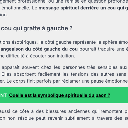
ngement professionnel ou une remise en question profond
é émotionnelle. Le
message spirituel derrière un cou qui g
ion.
 cou qui gratte à gauche ?
tions ésotériques, le côté gauche représente la sphère émoti
angeaison du côté gauche du cou
pourrait traduire une 
e difficulté à écouter son intuition.
on apparaît souvent chez les personnes très sensibles a
 Elles absorbent facilement les tensions des autres sans
er. Le corps finit parfois par réclamer une pause émotionnel
ENT
Quelle est la symbolique spirituelle du paon ?
 aussi ce côté à des blessures anciennes qui remontent p
on non résolue peut revenir subtilement à travers des s