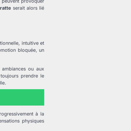
e peuvent provoquer
ratte
serait alors lié
onnelle, intuitive et
émotion bloquée, un
ux ambiances ou aux
 toujours prendre le
le.
rogressivement à la
ensations physiques