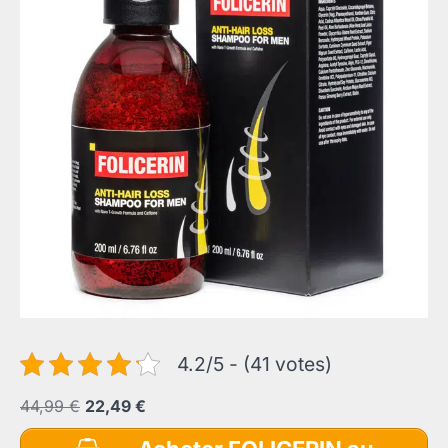
4.2/5 - (41 votes)
Le
Le
44,99
€
22,49
€
prix
prix