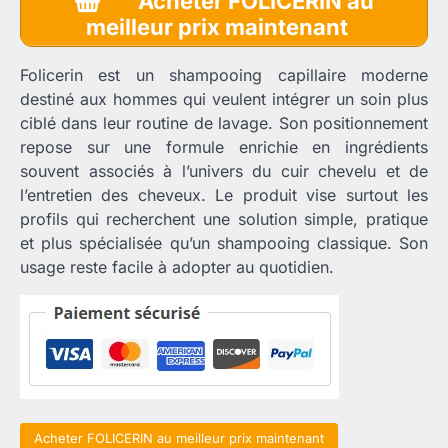
Acheter FOLICERIN au
initial
actuel
meilleur prix maintenant
était :
est :
44,99 €.
22,49 €.
Folicerin est un shampooing capillaire moderne
destiné aux hommes qui veulent intégrer un soin plus
ciblé dans leur routine de lavage. Son positionnement
repose sur une formule enrichie en ingrédients
souvent associés à l’univers du cuir chevelu et de
l’entretien des cheveux. Le produit vise surtout les
profils qui recherchent une solution simple, pratique
et plus spécialisée qu’un shampooing classique. Son
usage reste facile à adopter au quotidien.
Acheter FOLICERIN au meilleur prix maintenant