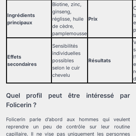
Biotine, zinc,
C
ginseng,
Ingrédients
t
réglisse, huile
Prix
principaux
e
de cèdre,
pamplemousse
V
Sensibilités
s
individuelles
Effets
l
possibles
Résultats
secondaires
e
selon le cuir
r
chevelu
d
Quel profil peut être intéressé par
Folicerin ?
Folicerin parle d’abord aux hommes qui veulent
reprendre un peu de contrôle sur leur routine
capillaire. Il ne vise pas uniquement les personnes