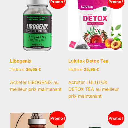
Promo !
Promo !
Libogenix
Lulutox Detox Tea
Le
Le
Le
Le
79,95
€
36,65
€
55,95
€
25,95
€
prix
prix
prix
prix
initial
actuel
initial
actuel
Acheter LIBOGENIX au
Acheter LULUTOX
était :
est :
était :
est :
meilleur prix maintenant
DETOX TEA au meilleur
79,95 €.
36,65 €.
55,95 €.
25,95 €.
prix maintenant
Promo !
Promo !