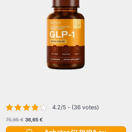
4.2/5 - (36 votes)
Le
Le
75,95
€
36,65
€
prix
prix