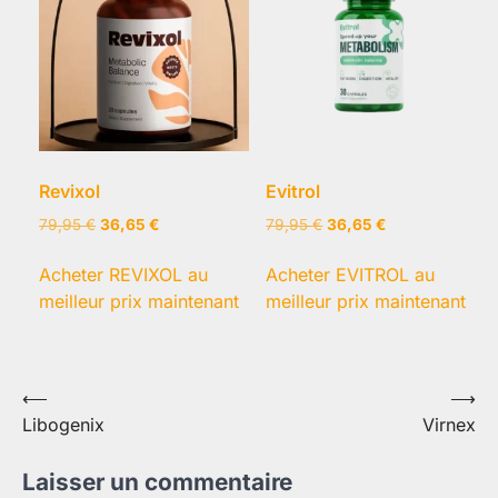
Revixol
Evitrol
Le
Le
Le
Le
79,95
€
36,65
€
79,95
€
36,65
€
prix
prix
prix
prix
initial
actuel
initial
actuel
Acheter REVIXOL au
Acheter EVITROL au
était :
est :
était :
est :
meilleur prix maintenant
meilleur prix maintenant
79,95 €.
36,65 €.
79,95 €.
36,65 €.
Navigation
⟵
⟶
Libogenix
Virnex
de
l’article
Laisser un commentaire