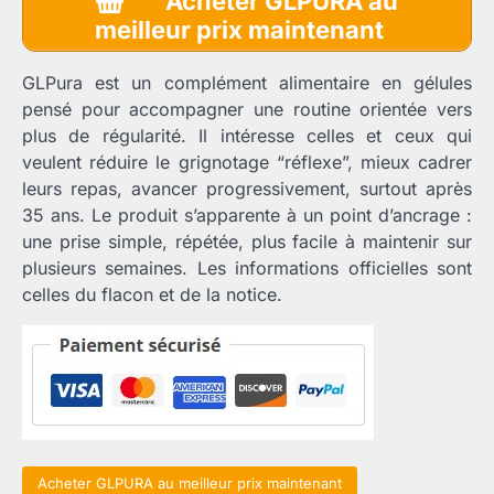
Acheter GLPURA au
initial
actuel
meilleur prix maintenant
était :
est :
75,95 €.
36,65 €.
GLPura est un complément alimentaire en gélules
pensé pour accompagner une routine orientée vers
plus de régularité. Il intéresse celles et ceux qui
veulent réduire le grignotage “réflexe”, mieux cadrer
leurs repas, avancer progressivement, surtout après
35 ans. Le produit s’apparente à un point d’ancrage :
une prise simple, répétée, plus facile à maintenir sur
plusieurs semaines. Les informations officielles sont
celles du flacon et de la notice.
Acheter GLPURA au meilleur prix maintenant