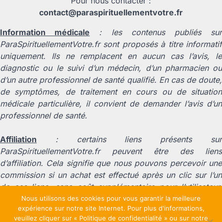
Pour nous contacter :
contact@paraspirituellementvotre.fr
Information médicale
: les contenus publiés su
ParaSpirituellementVotre.fr sont proposés à titre informatif
uniquement. Ils ne remplacent en aucun cas l’avis, le
diagnostic ou le suivi d’un médecin, d’un pharmacien ou
d’un autre professionnel de santé qualifié. En cas de doute,
de symptômes, de traitement en cours ou de situation
médicale particulière, il convient de demander l’avis d’un
professionnel de santé.
Affiliation
: certains liens présents sur
ParaSpirituellementVotre.fr peuvent être des liens
d’affiliation. Cela signifie que nous pouvons percevoir une
commission si un achat est effectué après un clic sur l’un
de ces liens, sans coût supplémentaire pour l’utilisateur.
Cette rémunération contribue au fonctionnement du site et
Nous utilisons des cookies pour vous garantir la meilleure
expérience sur notre site Internet. Pour plus d'informations,
à la production de nouveaux contenus.
veuillez cliquer sur « Politique de confidentialité » ou sur notre