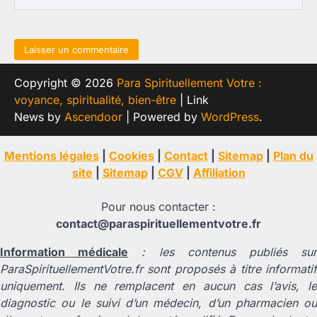
Copyright © 2026
Para Spirituellement Votre :
voyance, spiritualité, bien-être
| Link
News by
Ascendoor
| Powered by
WordPress
.
Mentions légales
|
Cookies
|
Contact
|
Sitemap
|
Plan du
site
|
Sitemap
|
CGV
|
Affiliation
Pour nous contacter :
contact@paraspirituellementvotre.fr
Information médicale
: les contenus publiés su
ParaSpirituellementVotre.fr sont proposés à titre informatif
uniquement. Ils ne remplacent en aucun cas l’avis, le
diagnostic ou le suivi d’un médecin, d’un pharmacien ou