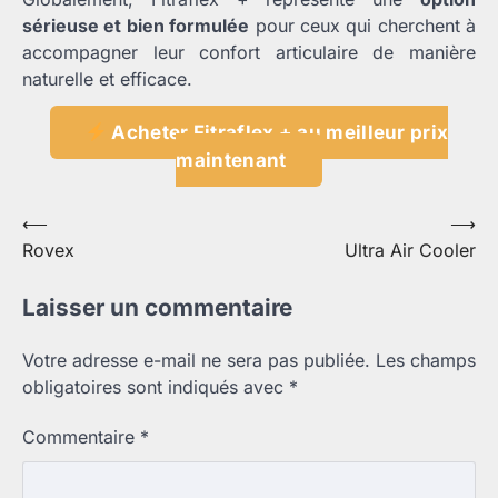
sérieuse et bien formulée
pour ceux qui cherchent à
accompagner leur confort articulaire de manière
naturelle et efficace.
Acheter Fitraflex + au meilleur prix
maintenant
Navigation
⟵
⟶
Rovex
Ultra Air Cooler
de
l’article
Laisser un commentaire
Votre adresse e-mail ne sera pas publiée.
Les champs
obligatoires sont indiqués avec
*
Commentaire
*