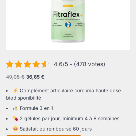
4.6/5 - (478 votes)
Le
Le
49,95
€
36,65
€
prix
prix
Complément articulaire curcuma haute dose
initial
actuel
biodisponibilité
était :
est :
49,95 €.
36,65 €.
Formule 3 en 1
2 gélules par jour, minimum 4 à 8 semaines
Satisfait ou remboursé 60 jours