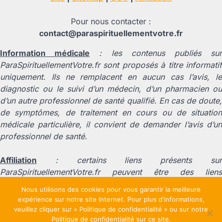
Pour nous contacter :
contact@paraspirituellementvotre.fr
Information médicale
: les contenus publiés su
ParaSpirituellementVotre.fr sont proposés à titre informatif
uniquement. Ils ne remplacent en aucun cas l’avis, le
diagnostic ou le suivi d’un médecin, d’un pharmacien ou
d’un autre professionnel de santé qualifié. En cas de doute,
de symptômes, de traitement en cours ou de situation
médicale particulière, il convient de demander l’avis d’un
professionnel de santé.
Affiliation
: certains liens présents sur
ParaSpirituellementVotre.fr peuvent être des liens
d’affiliation. Cela signifie que nous pouvons percevoir une
Nous utilisons des cookies pour vous garantir la meilleure
commission si un achat est effectué après un clic sur l’un
expérience sur notre site Internet. Pour plus d'informations,
de ces liens, sans coût supplémentaire pour l’utilisateur.
veuillez cliquer sur « Politique de confidentialité » ou sur notre
Cette rémunération contribue au fonctionnement du site et
Politique de confidentialité sur ce site.