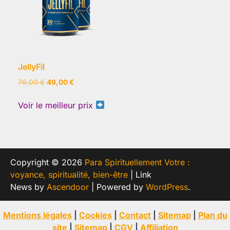
JellyFil
Le
Le
79,00
€
49,00
€
prix
prix
initial
actuel
Voir le meilleur prix
était :
est :
79,00 €.
49,00 €.
Copyright © 2026
Para Spirituellement Votre :
voyance, spiritualité, bien-être
| Link
News by
Ascendoor
| Powered by
WordPress
.
Mentions légales
|
Cookies
|
Contact
|
Sitemap
|
Plan du
site
|
Sitemap
|
CGV
|
Affiliation