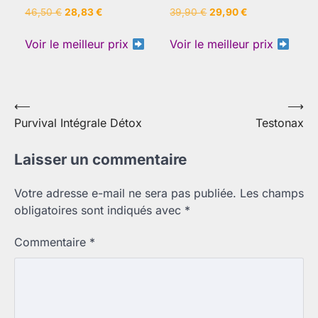
Le
Le
Le
Le
46,50
€
28,83
€
39,90
€
29,90
€
prix
prix
prix
prix
initial
actuel
initial
actuel
Voir le meilleur prix
Voir le meilleur prix
était :
est :
était :
est :
46,50 €.
28,83 €.
39,90 €.
29,90 €.
Navigation
⟵
⟶
Purvival Intégrale Détox
Testonax
de
l’article
Laisser un commentaire
Votre adresse e-mail ne sera pas publiée.
Les champs
obligatoires sont indiqués avec
*
Commentaire
*