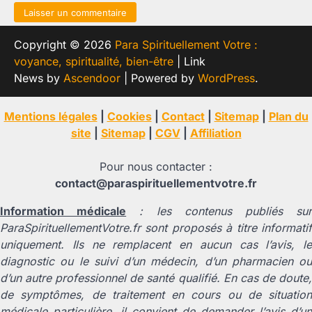
Copyright © 2026
Para Spirituellement Votre :
voyance, spiritualité, bien-être
| Link
News by
Ascendoor
| Powered by
WordPress
.
Mentions légales
|
Cookies
|
Contact
|
Sitemap
|
Plan du
site
|
Sitemap
|
CGV
|
Affiliation
Pour nous contacter :
contact@paraspirituellementvotre.fr
Information médicale
: les contenus publiés su
ParaSpirituellementVotre.fr sont proposés à titre informatif
uniquement. Ils ne remplacent en aucun cas l’avis, le
diagnostic ou le suivi d’un médecin, d’un pharmacien ou
d’un autre professionnel de santé qualifié. En cas de doute,
de symptômes, de traitement en cours ou de situation
médicale particulière, il convient de demander l’avis d’un