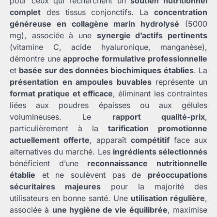
pour ceux qui recherchent un
soutien nutritionnel
complet
des tissus conjonctifs. La
concentration
généreuse en collagène marin hydrolysé
(5000
mg), associée à une
synergie d’actifs pertinents
(vitamine C, acide hyaluronique, manganèse),
démontre une
approche formulative professionnelle
et
basée sur des données biochimiques établies
. La
présentation en ampoules buvables
représente un
format pratique et efficace
, éliminant les contraintes
liées aux poudres épaisses ou aux gélules
volumineuses. Le
rapport qualité-prix
,
particulièrement à la
tarification promotionne
actuellement offerte
, apparaît
compétitif
face aux
alternatives du marché. Les
ingrédients sélectionnés
bénéficient d’une
reconnaissance nutritionnelle
établie
et ne soulèvent pas de
préoccupations
sécuritaires majeures
pour la majorité des
utilisateurs en bonne santé. Une
utilisation régulière
,
associée à
une hygiène de vie équilibrée
, maximise