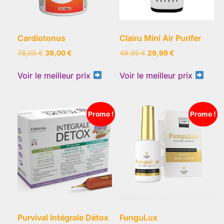
Cardiotonus
Clairu Mini Air Purifer
Le
Le
Le
Le
78,00
€
39,00
€
49,95
€
29,99
€
prix
prix
prix
prix
initial
actuel
initial
actuel
Voir le meilleur prix
Voir le meilleur prix
était :
est :
était :
est :
78,00 €.
39,00 €.
49,95 €.
29,99 €.
Promo !
Promo !
Purvival Intégrale Détox
FunguLux