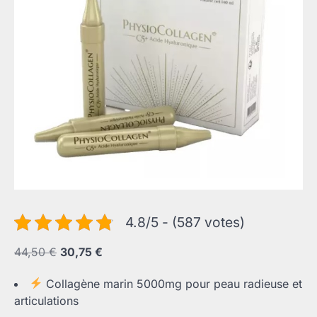
4.8/5 - (587 votes)
Le
Le
44,50
€
30,75
€
prix
prix
Collagène marin 5000mg pour peau radieuse et
initial
actuel
articulations
était :
est :