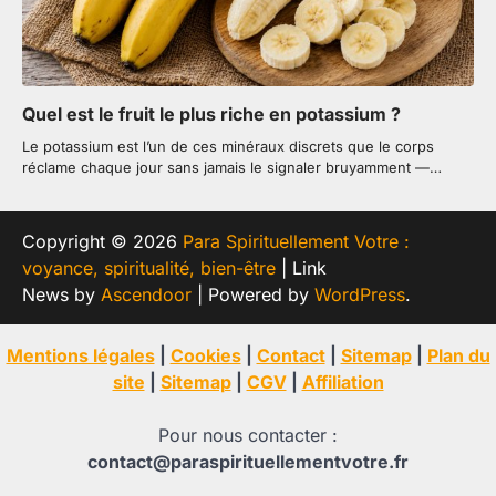
Quel est le fruit le plus riche en potassium ?
Le potassium est l’un de ces minéraux discrets que le corps
réclame chaque jour sans jamais le signaler bruyamment —…
Copyright © 2026
Para Spirituellement Votre :
voyance, spiritualité, bien-être
| Link
News by
Ascendoor
| Powered by
WordPress
.
Mentions légales
|
Cookies
|
Contact
|
Sitemap
|
Plan du
site
|
Sitemap
|
CGV
|
Affiliation
Pour nous contacter :
contact@paraspirituellementvotre.fr