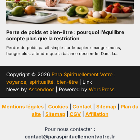
Perte de poids et bien-être : pourquoi l’équilibre
compte plus que la restriction
Perdre du poids paraît simple sur le papier : manger moins,
bouger plus, attendre que la balance descende. Dans la…
Copyright © 2026
Para Spirituellement Votre :
voyance, spiritualité, bien-être
| Link
News by
Ascendoor
| Powered by
WordPress
.
Mentions légales
|
Cookies
|
Contact
|
Sitemap
|
Plan du
site
|
Sitemap
|
CGV
|
Affiliation
Pour nous contacter :
contact@paraspirituellementvotre.fr